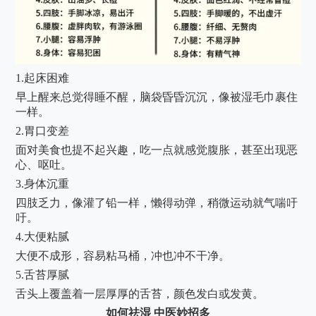
1.起床困难
早上醒来总觉得睡不醒，脑袋昏昏沉沉，像被湿毛巾裹住
一样。
2.胃口变差
面对美食也提不起兴趣，吃一点就感觉腹胀，甚至出现恶
心、呕吐。
3.身体沉重
四肢乏力，像灌了铅一样，懒得动弹，稍微运动就气喘吁
吁。
4.大便粘腻
大便不成形，容易粘马桶，冲也冲不干净。
5.舌苔厚腻
舌头上覆盖着一层厚厚的舌苔，颜色发白或发黄。
如何祛湿
中医妙招多