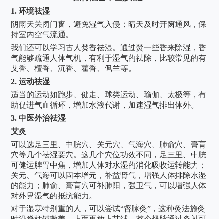
1.
环境祛湿
阴雨天关闭门窗，避免湿气入侵；晴天及时开窗通风，保
持室内空气流通。
我们还可以学习古人焚香祛湿。通过焚一些香来除湿，香
气能够疏通人体气机，有利于湿气的祛除，比较常见的有
艾香、檀香、沉香、藿香、佩兰等。
2.
运动祛湿
适当的运动如跑步、健走、球类运动、瑜伽、太极等，有
助促进气血循环，增加水液代谢，加速湿气排出体外。
3.
中医外治祛湿
艾灸
可以选足三里、中脘穴、关元穴、气海穴、肺俞穴、膏肓
穴等几个祛湿要穴。这几个穴位功效不同，足三里、中脘
可健运脾胃中焦，增加人体对水湿的消化吸收运转能力；
关元、气海可以固本增元，补益肾气，增强人体排除水湿
的能力；肺俞、膏肓穴可补肺阳，强卫气，可以增强人体
对外界湿气的抵抗能力。
对于湿寒特别重的人，可以尝试
“督脉灸”，这种灸法施灸
时沿脊柱铺敷姜，上面再放上艾绒，整个督脉通过灸补可