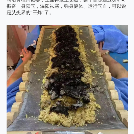
振奋一身阳气，温阳祛寒，强身健体、运行气血，可以说
是艾灸界的“王炸”了。