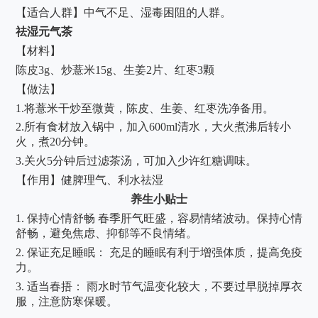
【适合人群】中气不足、湿毒困阻的人群。
祛湿元气茶
【材料】
陈皮
3g、炒薏米15g、生姜2片、红枣3颗
【做法】
1.将薏米干炒至微黄，陈皮、生姜、红枣洗净备用。
2.所有食材放入锅中，加入600ml清水，大火煮沸后转小
火，煮20分钟。
3.关火5分钟后过滤茶汤，可加入少许红糖调味。
【作用】健脾理气、利水祛湿
养生小贴士
1.
保持心情舒畅
春季肝气旺盛，容易情绪波动。保持心情
舒畅，避免焦虑、抑郁等不良情绪。
2.
保证充足睡眠：
充足的睡眠有利于增强体质，提高免疫
力。
3.
适当春捂：
雨水时节气温变化较大，不要过早脱掉厚衣
服，注意防寒保暖。