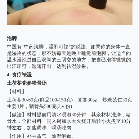
泡脚
中医有
“中药洗脚，湿邪可祛”的说法。如果你的身体一直
是湿冷的状态，那不妨每天是晚上睡觉前泡脚，让适当的
温水浸泡过自己双脚的三阴交的地方，把自己泡得微微的
出汗即可，湿随汗出，达到祛湿效果。
4.
食疗祛湿
土茯苓党参猪骨汤
【材料】
土茯苓
30-60克(鲜品100-150克)，党参30克，炒薏苡仁30克
生姜3片，猪骨头500克(3人份)
【做法】材料提前用清水浸泡
30分钟，其余材料洗净，猪
骨水，全部材料一同入锅加水大火烧开后转小火煮至10分
钟左右，加盐调味，喝汤吃肉。
【作用】补中益气，除湿解毒。