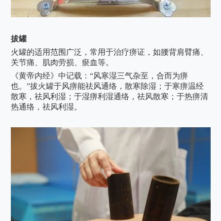
拔罐
火罐的适用范围广泛，常用于治疗痹证，如腰背肩臂痛、
关节痛、肌肉劳损、瘀血等。
《黄帝内经》中记载：
“风寒湿三气杂至，合而为痹
也。”拔火罐于风痹能祛风通络，散寒除湿；于寒痹温经
散寒，祛风利湿；于湿痹利湿通络，祛风散寒；于热痹清
热通络，祛风利湿。