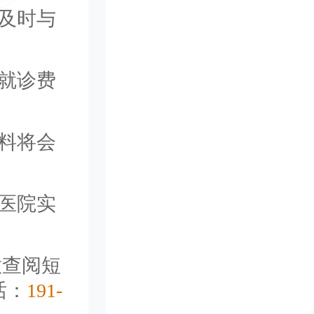
及时与
就诊费
料将会
医院实
意查阅短
话：
191-