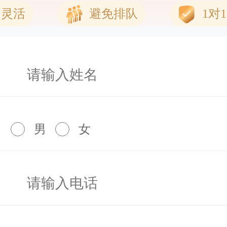
间灵活
避免排队
1对
男
女