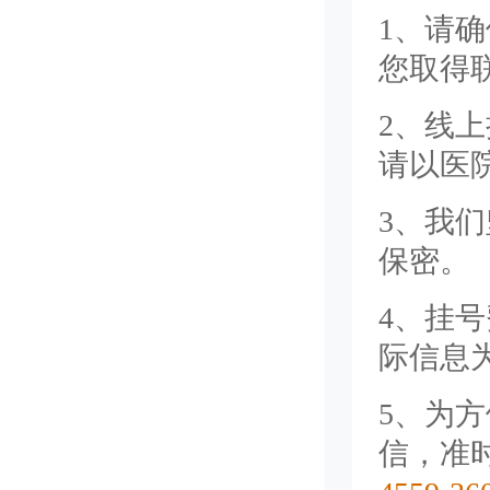
1、请
您取得
2、线
请以医
3、我
保密。
4、挂
际信息
5、为
信，准