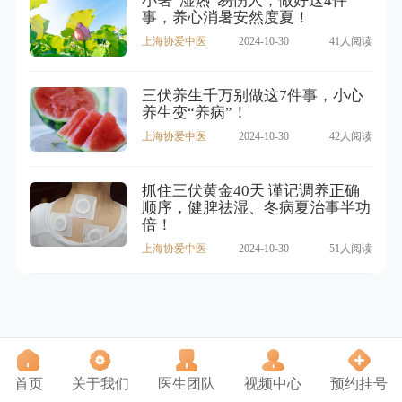
小暑“湿热”易伤人，做好这4件
事，养心消暑安然度夏！
上海协爱中医
2024-10-30
41人阅读
三伏养生千万别做这7件事，小心
养生变“养病”！
上海协爱中医
2024-10-30
42人阅读
抓住三伏黄金40天 谨记调养正确
顺序，健脾祛湿、冬病夏治事半功
倍！
上海协爱中医
2024-10-30
51人阅读
首页
关于我们
医生团队
视频中心
预约挂号