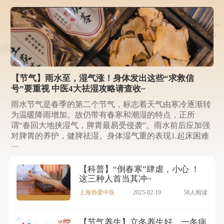
【节气】雨水至，湿气涨！身体发出这些“求救信
号”要重视 中医4大祛湿攻略请查收~
雨水节气是春季的第二个节气，标志着天气由寒冷逐渐转
为温暖降雨增加。故仍带有春寒和潮湿的特点，正所
谓“春回大地挟湿气，脾胃最易受侵袭”。雨水前后应加强
对脾胃的养护，健脾祛湿。身体湿气重的表现1.起床困难
···
【科普】“倒春寒”肆虐，小心 ！
这三种人首当其冲~
上海协爱中医
2025-02-19
58人阅读
【节气养生】立冬养生好，一冬病