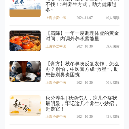
不找！5种养生方式，助力健康过
冬~
上海协爱中医
2024-11-07
40人阅读
【霜降】一年一度调理体虚的黄金
时间，内调外养积蓄能量
上海协爱中医
2024-10-30
39人阅读
【膏方】秋冬鼻炎反复发作，怎么
办？别怕，中医膏方成“救星”，助
您告别鼻炎困扰
上海协爱中医
2024-10-30
50人阅读
秋分养生 | 秋燥伤人，这几个症状
最明显，牢记这几个养生小妙招，
赶走它！
上海协爱中医
2024-10-30
42人阅读