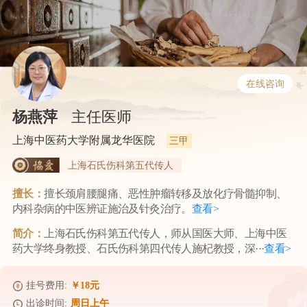
在线咨询
杨燕萍
主任医师
上海中医药大学附属龙华医院
三甲
上海石氏伤科第五代传人
擅长：
擅长颈肩腰腿痛、恶性肿瘤转移及放化疗骨髓抑制、
内科杂病的中医辨证施治及针灸治疗。
查看>
简介：
上海石氏伤科第五代传人，师从国医大师、上海中医
药大学终身教授、石氏伤科第四代传人施杞教授，深···
查看>
挂号费用:
￥18元
出诊时间:
周日上午