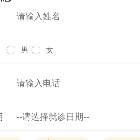
男
女
期