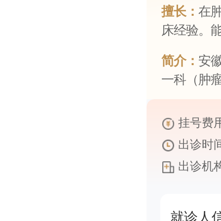
擅长：
在
床经验。能
简介：
安
一科（肿瘤
挂号费用
出诊时间
出诊机构
就诊人