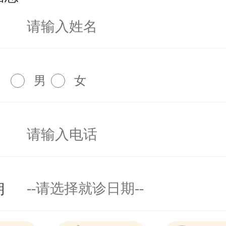
男
女
期