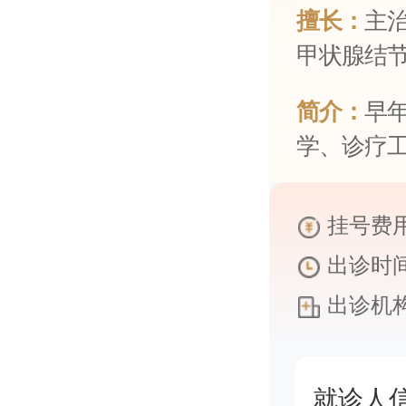
擅长：
主
甲状腺结节
简介：
早
学、诊疗工
挂号费用
出诊时间
出诊机构
就诊人