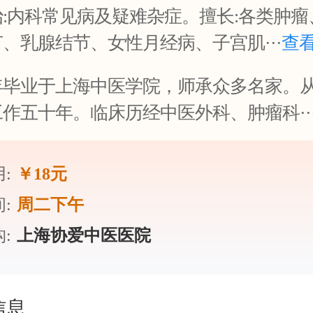
治:内科常见病及疑难杂症。擅长:各类肿
、乳腺结节、女性月经病、子宫肌···
查看
年毕业于上海中医学院，师承众多名家。
作五十年。临床历经中医外科、肿瘤科··
:
￥18元
:
周二下午
:
上海协爱中医医院
信息