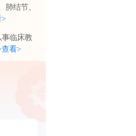
瘤、肺结节、
>
从事临床教
·
查看>