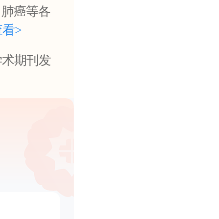
、肺癌等各
查看>
学术期刊发