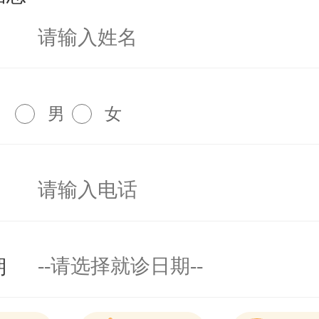
男
女
期