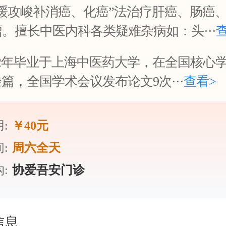
“缓攻峻补消癌、化癌”法治疗肝癌、肠癌
。擅长中医内科各类疑难杂病如：头···
82年毕业于上海中医药大学，在全国核心
余篇，全国学术会议发布论文9次···
查看>
:
￥40元
:
周六全天
:
协爱吾安门诊
信息