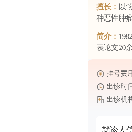
擅长：
以
种恶性肿瘤
简介：
19
表论文20
挂号费用
出诊时间
出诊机构
就诊人