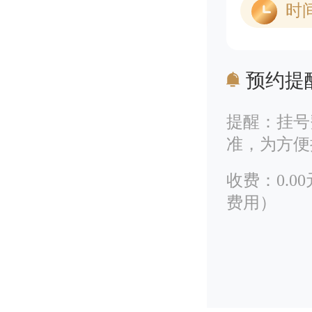
时
预约提
提醒：挂号
准，为方便
收费：0.
费用）