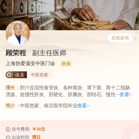
在线咨询
顾荣程
副主任医师
上海协爱蒲安中医门诊
医保
中医世家
擅长：
胆汁反流性食管炎、各种胃炎、胃下垂、胃十二指肠
溃疡、急慢性肝炎、肝硬化、胆囊炎、胆结石、慢性···
查看>
简介：
中医世家、南京医学院毕业
查看>
挂号费用:
￥10元
出诊时间:
周日