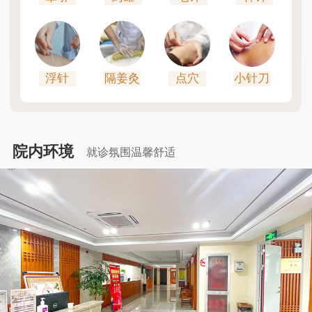
浮针
隔姜灸
点穴
小针刀
院内环境
就诊氛围温馨舒适