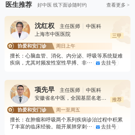
医生推荐
好中医 线下面诊随时约
查看更多 >
沈红权
主任医师
中医科
上海市中医医院
三甲
协爱和安门诊
周日上午
擅长：
心脑血管、消化、内分泌、呼吸等系统疑难
疾病，尤其对频发性室性早搏、非···
去挂号
项先早
主任医师
中医科
安徽省名中医，全国基层名老中医
推荐
协爱和安门诊
周一至周五
擅长：
在肿瘤和呼吸两个系列疾病诊治过程中积累
了丰富的临床经验。能开展肺穿刺···
去挂号