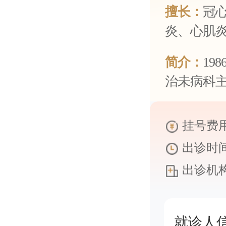
擅长：
冠
炎、心肌炎
简介：
19
治未病科主
挂号费用
出诊时间
出诊机构
就诊人