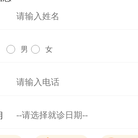
男
女
期